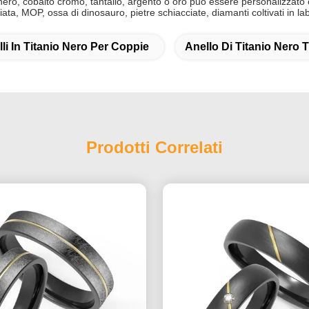
 ti nero, cobalto cromo, tantallo, argento o oro può essere personalizzato
giata, MOP, ossa di dinosauro, pietre schiacciate, diamanti coltivati in l
lli In Titanio Nero Per Coppie
Anello Di Titanio Nero 
Prodotti Correlati