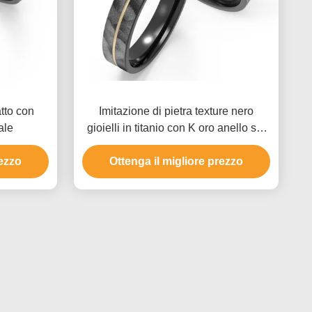
tto con
Imitazione di pietra texture nero
ale
gioielli in titanio con K oro anello set
zircone coppia anello
rezzo
Ottenga il migliore prezzo