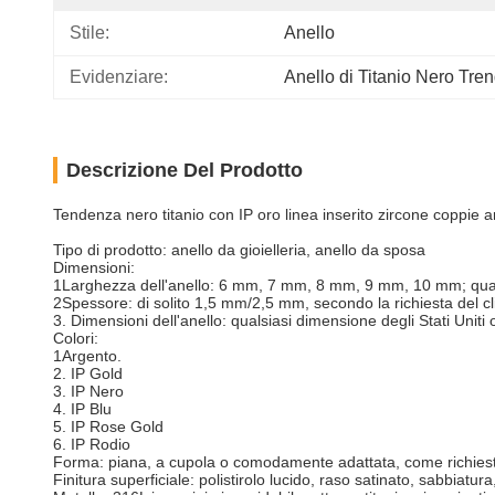
Stile:
Anello
Evidenziare:
Anello di Titanio Nero Tre
Descrizione Del Prodotto
Tendenza nero titanio con IP oro linea inserito zircone coppie a
Tipo di prodotto: anello da gioielleria, anello da sposa
Dimensioni:
1Larghezza dell'anello: 6 mm, 7 mm, 8 mm, 9 mm, 10 mm; quals
2Spessore: di solito 1,5 mm/2,5 mm, secondo la richiesta del cl
3. Dimensioni dell'anello: qualsiasi dimensione degli Stati Unit
Colori:
1Argento.
2. IP Gold
3. IP Nero
4. IP Blu
5. IP Rose Gold
6. IP Rodio
Forma: piana, a cupola o comodamente adattata, come richies
Finitura superficiale: polistirolo lucido, raso satinato, sabbiatu