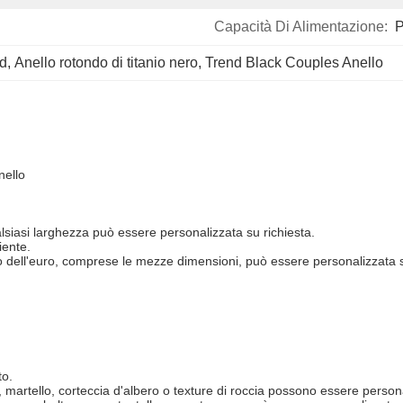
Capacità Di Alimentazione:
P
nd
, 
Anello rotondo di titanio nero
, 
Trend Black Couples Anello
nello
iasi larghezza può essere personalizzata su richiesta.
iente.
i o dell'euro, comprese le mezze dimensioni, può essere personalizzata s
to.
ra, martello, corteccia d'albero o texture di roccia possono essere person