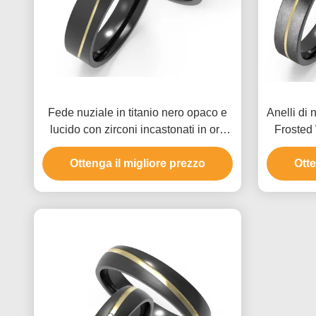
Fede nuziale in titanio nero opaco e
Anelli di 
lucido con zirconi incastonati in oro
Frosted 
giallo ondulato e simboli
set An
Ottenga il migliore prezzo
personalizzati
Otte