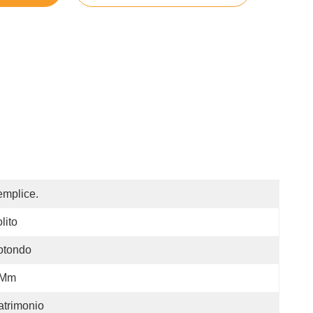
mplice.
lito
otondo
 Mm
trimonio