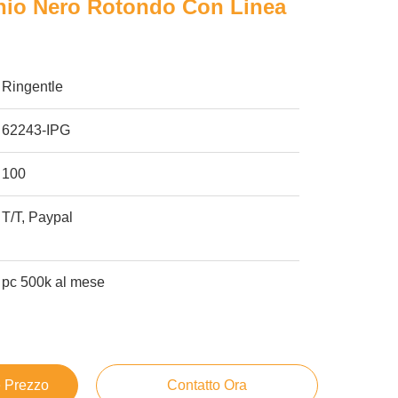
anio Nero Rotondo Con Linea
Ringentle
62243-IPG
100
T/T, Paypal
pc 500k al mese
e Prezzo
Contatto Ora