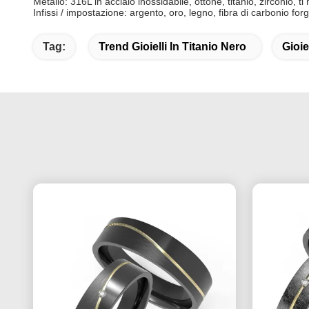
Metallo: 316L in acciaio inossidabile, ottone, titanio, zirconio,
Infissi / impostazione: argento, oro, legno, fibra di carbonio for
Tag:
Trend Gioielli In Titanio Nero
Gioie