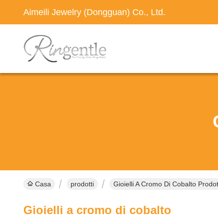
Aimeili Jewelry (Dongguan) Co., Ltd.
Casa
prodotti
Gioielli A Cromo Di Cobalto Prodot
Gioielli a cromo di cobalto