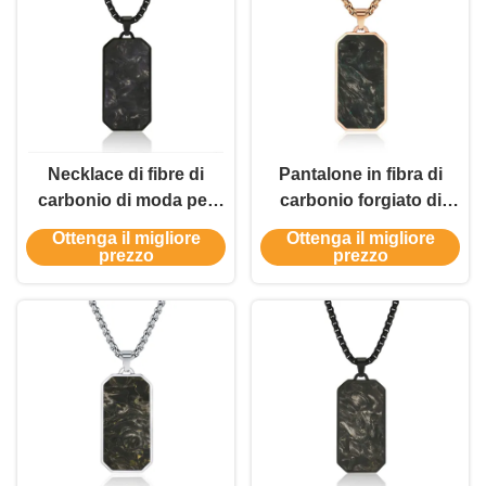
Necklace di fibre di
Pantalone in fibra di
carbonio di moda per
carbonio forgiato di
uomo Nuovi accessori
moda Oro Verde
Ottenga il migliore
Ottenga il migliore
di gioielleria
Preghiera Choker
prezzo
prezzo
Colletti Maschili Gioielli