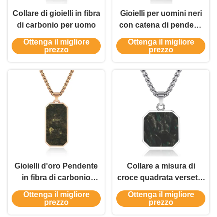
Collare di gioielli in fibra
Gioielli per uomini neri
di carbonio per uomo
con catena di pendenti
in fibra di carbonio
Ottenga il migliore
Ottenga il migliore
prezzo
prezzo
Gioielli d'oro Pendente
Collare a misura di
in fibra di carbonio
croce quadrata versetto
Forgiato Men Link
biblico collare in fibra di
Ottenga il migliore
Ottenga il migliore
Chain Collare per
carbonio forgiato per
prezzo
prezzo
anniversario
uomini