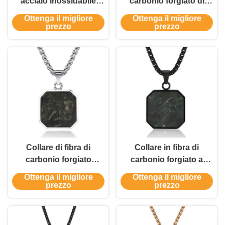
acciaio inossidabile
carbonio forgiato di
rivestito di fibre di
moda Collare in fibra di
Ottenga il migliore
Ottenga il migliore
carbonio croce
carbonio forgiata per
prezzo
prezzo
pendente catena di
uomo personalizzato
metallo collana per
uomini
Collare di fibra di
Collare in fibra di
carbonio forgiato
carbonio forgiato a
religioso versetto
barra quadrata
Ottenga il migliore
Ottenga il migliore
biblico quadrato croce
Pendente impermeabile
prezzo
prezzo
cristiana per uomini
Gioielli geometrici
ipoallergenici