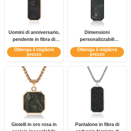
Uomini di anniversario,
Dimensioni
pendente in fibra di
personalizzabili
carbonio, oro e gioiello
Pendente in fibra di
Ottenga il migliore
Ottenga il migliore
verde.
carbonio forgiato da
prezzo
prezzo
uomo con materiale di
qualità aerospaziale e
modelli marmorizzati
unici
Gioielli in oro rosa in
Pantalone in fibra di