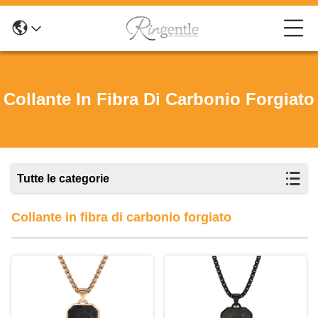
Collante In Fibra Di Carbonio Forgiato
Tutte le categorie
Collante in fibra di carbonio forgiato