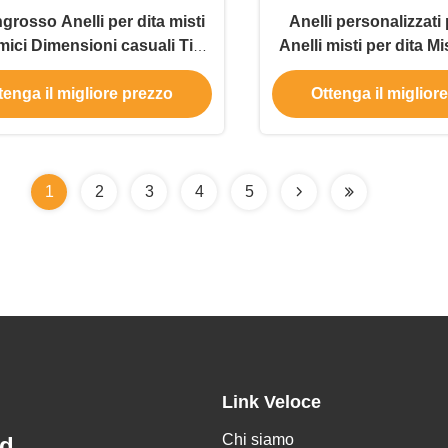
ngrosso Anelli per dita misti
Anelli personalizzati
ici Dimensioni casuali Tipi
Anelli misti per dita M
ielli in acciaio inossidabile
Tipi Anelli in acciaio 
tenga il migliore prezzo
Ottenga il miglior
elli per uomini e donne
Gioielli Anelli per u
1
2
3
4
5
Link Veloce
Chi siamo
d.