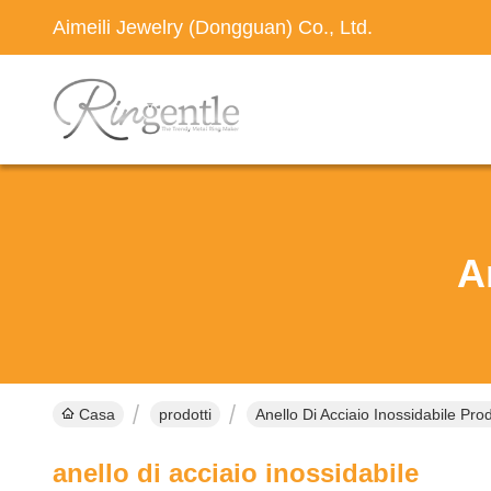
Aimeili Jewelry (Dongguan) Co., Ltd.
A
Casa
prodotti
Anello Di Acciaio Inossidabile Prod
anello di acciaio inossidabile