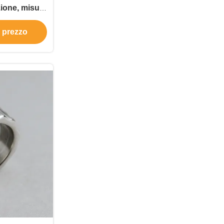
ione, misure
, anelli di
e prezzo
inossidabile
onna