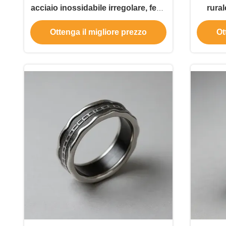
acciaio inossidabile irregolare, fede
rura
nuziale, anello in acciaio
Mol
Ottenga il migliore prezzo
Ot
inossidabile pressofuso, fede
i
nuziale da uomo