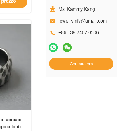
e prezzo
nna
Ms. Kammy Kang
jewelrymfy@gmail.com
+86 139 2467 0506
Contatto ora
in acciaio
ioiello di