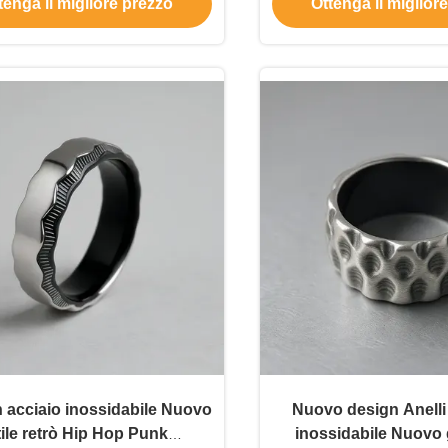
tenga il migliore prezzo
Ottenga il miglior
inossidabile
anelli da do
in acciaio inossidabile Nuovo
Nuovo design Anelli 
tile retrò Hip Hop Punk
inossidabile Nuovo g