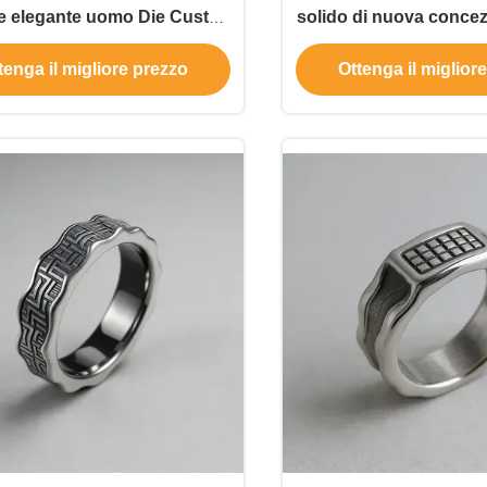
le elegante uomo Die Cust
solido di nuova concez
d Ring Anelli in acciaio
casuali, tipi assortiti
tenga il migliore prezzo
Ottenga il miglior
nossidabile per uomini
gioielleria in acciaio 
per uomo e d