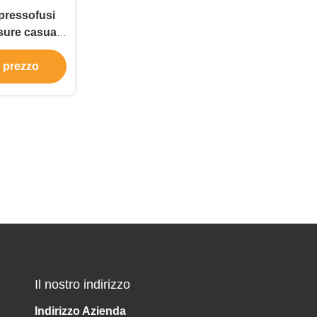
 pressofusi
isure casuali
inossidabile
e prezzo
omo e donna
Il nostro indirizzo
Indirizzo Azienda