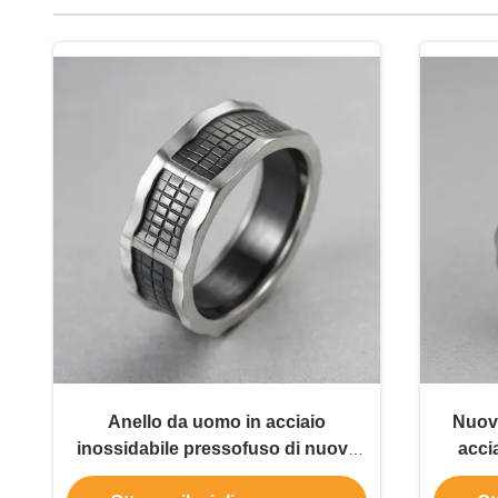
Anello da uomo in acciaio
Nuovo
inossidabile pressofuso di nuova
acci
concezione, anello in acciaio
An