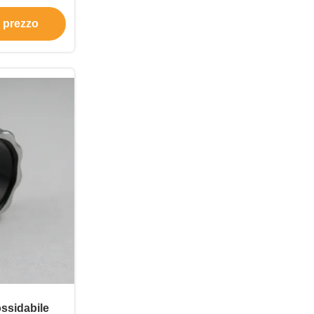
i Anelli a
e prezzo
li di moda
lo
ossidabile