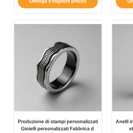
Ottenga il migliore prezzo
Ot
inossidabile, fede nuziale, gioielli
alla moda
Produzione di stampi personalizzati
Anelli 
Gioielli personalizzati Fabbrica di
s