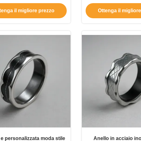
lità Gioielli a forma di cuore
personalità per uomin
tenga il migliore prezzo
Ottenga il miglior
per uomo
stampo stampato Anel
Anello gioiel
e personalizzata moda stile
Anello in acciaio in