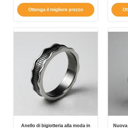
acciaio inossidabile Fornitore
Persona
Ottenga il migliore prezzo
Ot
Anelli di stampo a fusione Anello di
moda Gioielli
Anello di bigiotteria alla moda in
Nuova 