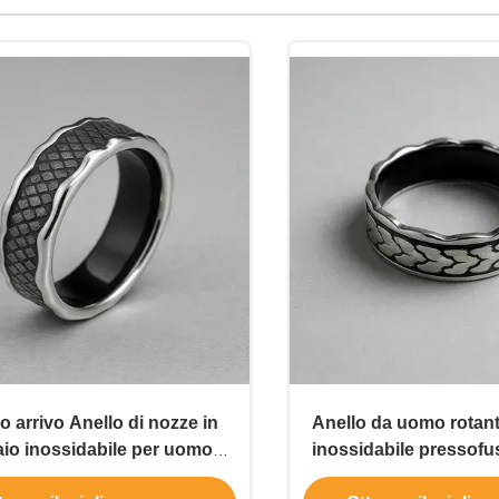
 arrivo Anello di nozze in
Anello da uomo rotant
aio inossidabile per uomo
inossidabile pressofus
ello di nozze in acciaio
coppia antistress, ac