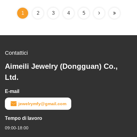
1
2
3
4
5
Contattici
Aimeili Jewelry (Dongguan) Co.,
Ltd.
E-mail
jewelrymfy@gmail.com
Tempo di lavoro
09:00-18:00