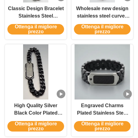
Classic Design Bracelet
Wholesale new design
Stainless Steel
stainless steel curved
Minimalist Men's
engraved vintage men's
Ottenga il migliore
Ottenga il migliore
Accessory Jewelry
bracelet jewelry
prezzo
prezzo
High Quality Silver
Engraved Charms
Black Color Plated
Plated Stainless Steel
Stainless Steel Jewelry
Bracelet Men Jewelry
Ottenga il migliore
Ottenga il migliore
Wristband Bracelet
Designs
prezzo
prezzo