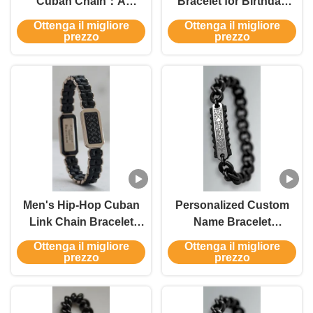
Cuban Chain：A
Bracelet for Birthday
Personalized Gift for
Holiday Gift with
Ottenga il migliore
Ottenga il migliore
Men
Engraved Logo
prezzo
prezzo
Men's Hip-Hop Cuban
Personalized Custom
Link Chain Bracelet
Name Bracelet
Minimalist & Edgy Cool
Stainless Steel DIY
Ottenga il migliore
Ottenga il migliore
Style Gift
Bracelet Jewelry
prezzo
prezzo