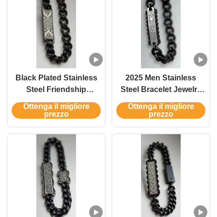
Black Plated Stainless
2025 Men Stainless
Steel Friendship
Steel Bracelet Jewelry
Bracelets for Man
Retro/ Black Chain Man
Ottenga il migliore
Ottenga il migliore
Bracelet Jewelry Chain
Bracelet
prezzo
prezzo
Party