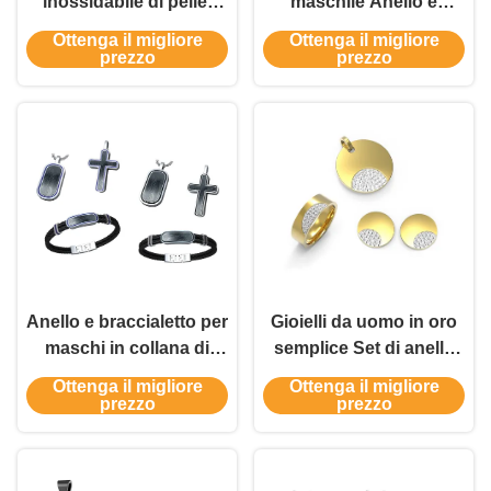
inossidabile di pelle,
maschile Anello e
onicsi, pietra, uomo,
ciondoli Set Maglione
Ottenga il migliore
Ottenga il migliore
collana, orecchini e
Catena di gioielli in lega
prezzo
prezzo
anello
di fibra di carbonio
Anello e braccialetto per
Gioielli da uomo in oro
maschi in collana di
semplice Set di anello
croce
crociato Collare Set di
Ottenga il migliore
Ottenga il migliore
maglione Catena di
prezzo
prezzo
gioielli in lega