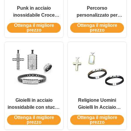
Punk in acciaio
Percorso
inossidabile Croce
personalizzato per
Gioielli Oro Argento
l'orologio e per il
Ottenga il migliore
Ottenga il migliore
Nero Hip Hop Maschile
braccialetto per gioielli
prezzo
prezzo
Braccialetto a catena
di lusso maschile in
cubano
acciaio inossidabile
Gioielli in acciaio
Religione Uomini
inossidabile con stucco
Gioielli In Acciaio
di zircone per uomini
Inossidabile Set Croce
Ottenga il migliore
Ottenga il migliore
Gioielli hipster
Placcata Colletto
prezzo
prezzo
Braccialetto Anello Set