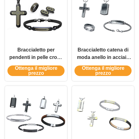
Braccialetto per
Braccialetto catena di
pendenti in pelle croce
moda anello in acciaio
avvolgente tessuto
inossidabile croce
Ottenga il migliore
Ottenga il migliore
Maschio Braccialetto
pendente collana gioielli
prezzo
prezzo
per serrature
set regalo
magnetiche