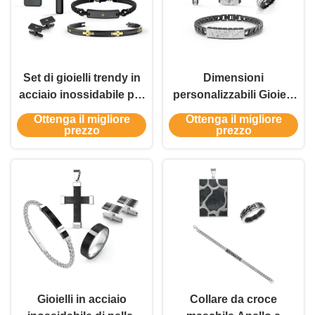
Set di gioielli trendy in
Dimensioni
acciaio inossidabile per
personalizzabili Gioielli
uomo - Anelli di
in acciaio inossidabile
Ottenga il migliore
Ottenga il migliore
fidanzamento e bracciali
per uomini con finiture
prezzo
prezzo
con confezione
di superficie multiple e
personalizzata
varie opzioni in metallo
Gioielli in acciaio
Collare da croce