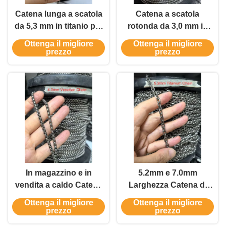
Catena lunga a scatola
Catena a scatola
da 5,3 mm in titanio per
rotonda da 3,0 mm in
accessori da uomo, in
titanio, accessori per
Ottenga il migliore
Ottenga il migliore
vendita e in promozione
gentiluomini, catena a
prezzo
prezzo
prezzo economico
In magazzino e in
5.2mm e 7.0mm
vendita a caldo Catena
Larghezza Catena di
veneziana da 4,0 mm
Titanio Puro Accessori
Ottenga il migliore
Ottenga il migliore
Accessori in titanio
di Titanio Cavalli Catena
prezzo
prezzo
Catena da uomo a
a Prezzo economico