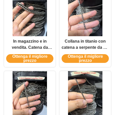
In magazzino e in
Collana in titanio con
vendita. Catena da
catena a serpente da 2,5
frusta da 9,3 mm.
mm in offerta speciale,
Ottenga il migliore
Ottenga il migliore
accessori in titanio,
prezzo
prezzo
catena per lui, in stock