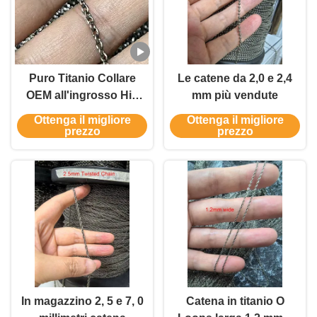
Puro Titanio Collare
Le catene da 2,0 e 2,4
OEM all'ingrosso Hip
mm più vendute
Hop Man Titanio Gioielli
Ottenga il migliore
Ottenga il migliore
di Moda Fine Catena
prezzo
prezzo
Veneziana
In magazzino 2, 5 e 7, 0
Catena in titanio O